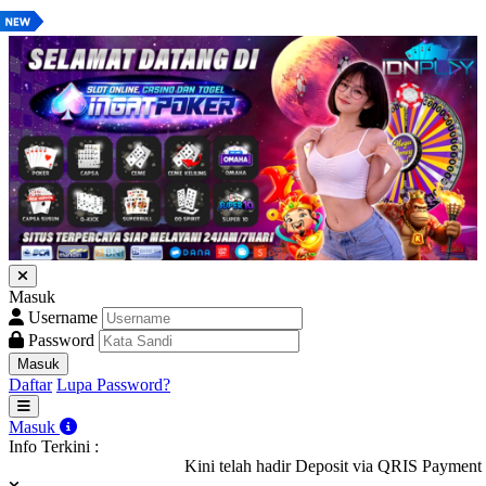
Masuk
Username
Password
Masuk
Daftar
Lupa Password?
Masuk
Info Terkini :
Kini telah hadir Deposit via QRIS Payment : Depos