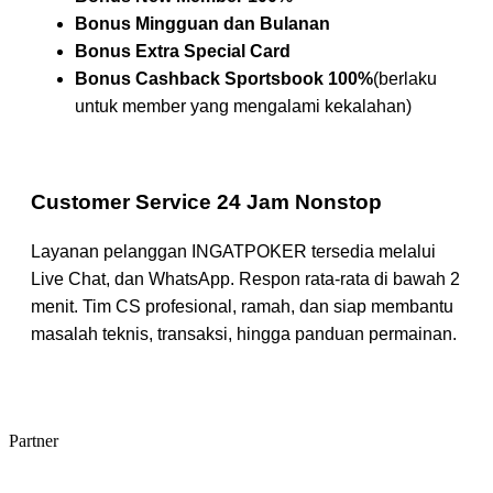
Bonus Mingguan dan Bulanan
Bonus Extra Special Card
Bonus Cashback Sportsbook 100%
(berlaku
untuk member yang mengalami kekalahan)
Customer Service 24 Jam Nonstop
Layanan pelanggan INGATPOKER tersedia melalui
Live Chat, dan WhatsApp. Respon rata-rata di bawah 2
menit. Tim CS profesional, ramah, dan siap membantu
masalah teknis, transaksi, hingga panduan permainan.
Partner