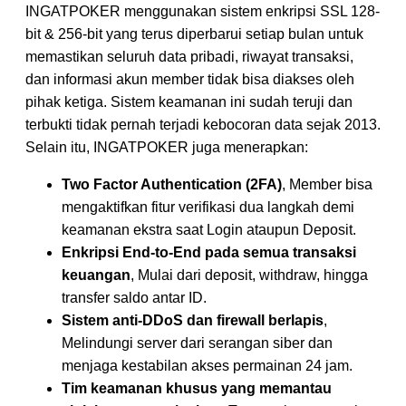
INGATPOKER menggunakan sistem enkripsi SSL 128-
bit & 256-bit yang terus diperbarui setiap bulan untuk
memastikan seluruh data pribadi, riwayat transaksi,
dan informasi akun member tidak bisa diakses oleh
pihak ketiga. Sistem keamanan ini sudah teruji dan
terbukti tidak pernah terjadi kebocoran data sejak 2013.
Selain itu, INGATPOKER juga menerapkan:
Two Factor Authentication (2FA)
, Member bisa
mengaktifkan fitur verifikasi dua langkah demi
keamanan ekstra saat Login ataupun Deposit.
Enkripsi End-to-End pada semua transaksi
keuangan
, Mulai dari deposit, withdraw, hingga
transfer saldo antar ID.
Sistem anti-DDoS dan firewall berlapis
,
Melindungi server dari serangan siber dan
menjaga kestabilan akses permainan 24 jam.
Tim keamanan khusus yang memantau