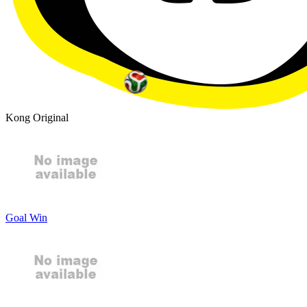
Kong Original
Goal Win