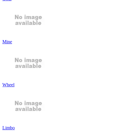
Mine
Wheel
Limbo