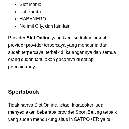
Slot Mania
Fat Panda
HABANERO
Nolimit City, dan lain-lain
Provider
Slot Online
yang kami sediakan adalah
provider-provider terpercaya yang mendunia dan
sudah terpercaya, terbaik di kalangannya dan semua
orang sudah tahu akan gacornya di setiap
permainannya.
Sportsbook
Tidak hanya Slot Online, tetapi Ingatpoker juga
menyediakan beberapa provider Sport Betting terbaik
yang sudah mendukung situs INGATPOKER yaitu: