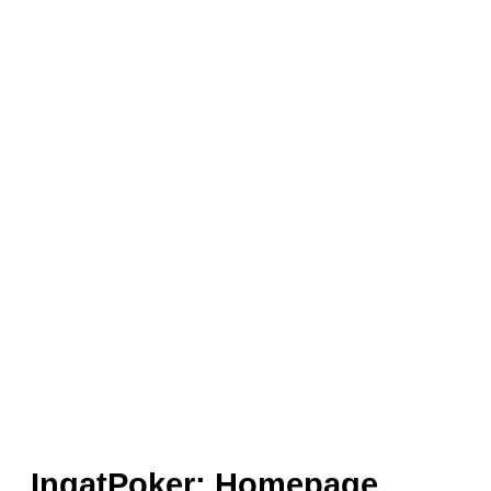
IngatPoker: Homepage