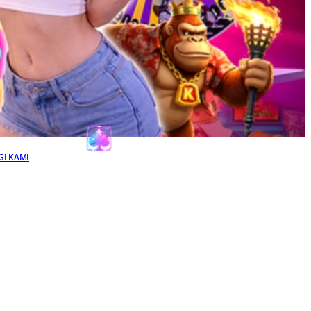
I KAMI