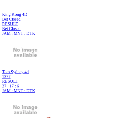
King Kong 4D
Bet Closed
RESULT
Bet Closed
JAM : MNT : DTK
Toto Sydney 4d
1377
RESULT
37
:
17
:
5
JAM : MNT : DTK