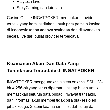
Playtech Live
SexyGaming dan lain-lain
Casino Online INGATPOKER merupakan provider
terbaik yang kami sediakan untuk para pemain kasino
di Indonesia tanpa adanya settingan dan ditayangkan
secara live dari pusat provider terpercaya.
Keamanan Akun Dan Data Yang
Terenkripsi Terupdate di INGATPOKER
INGATPOKER menggunakan sistem enkripsi SSL 128-
bit & 256-bit yang terus diperbarui setiap bulan untuk
memastikan seluruh data pribadi, riwayat transaksi,
dan informasi akun member tidak bisa diakses oleh
pihak ketiga. Sistem keamanan ini sudah teruji dan