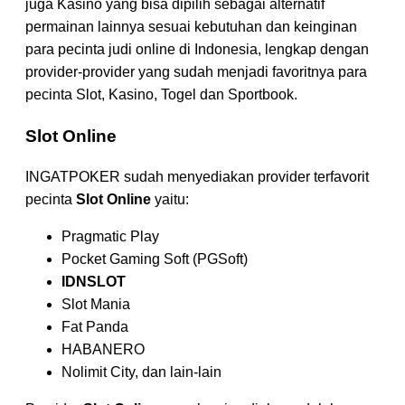
juga Kasino yang bisa dipilih sebagai alternatif
permainan lainnya sesuai kebutuhan dan keinginan
para pecinta judi online di Indonesia, lengkap dengan
provider-provider yang sudah menjadi favoritnya para
pecinta Slot, Kasino, Togel dan Sportbook.
Slot Online
INGATPOKER sudah menyediakan provider terfavorit
pecinta
Slot Online
yaitu:
Pragmatic Play
Pocket Gaming Soft (PGSoft)
IDNSLOT
Slot Mania
Fat Panda
HABANERO
Nolimit City, dan lain-lain