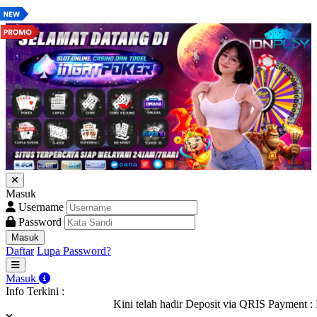
Masuk
Username
Password
Masuk
Daftar
Lupa Password?
Masuk
Info Terkini :
Kini telah hadir Deposit via QRIS Payment : Deposit