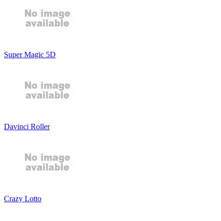
Super Magic 5D
Davinci Roller
Crazy Lotto