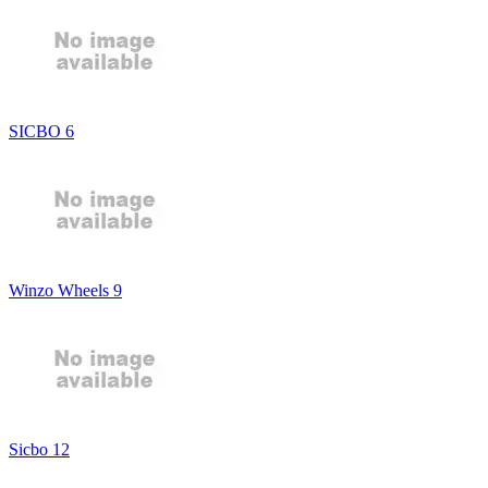
SICBO 6
Winzo Wheels 9
Sicbo 12