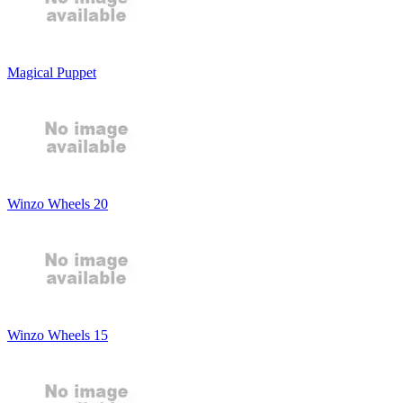
Magical Puppet
Winzo Wheels 20
Winzo Wheels 15