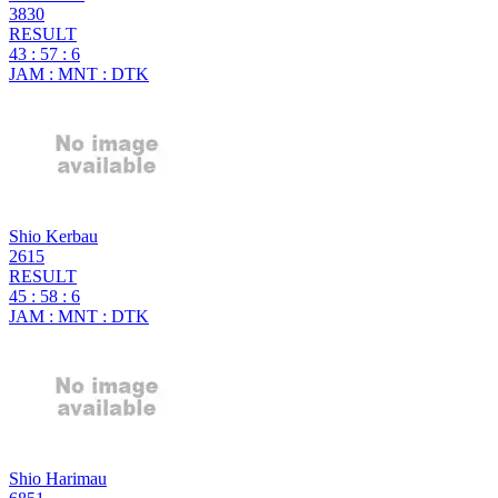
3830
RESULT
43
:
57
:
5
JAM : MNT : DTK
Shio Kerbau
2615
RESULT
45
:
58
:
5
JAM : MNT : DTK
Shio Harimau