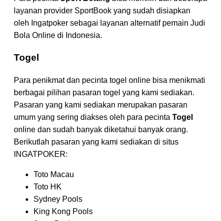
layanan provider SportBook yang sudah disiapkan
oleh Ingatpoker sebagai layanan alternatif pemain Judi
Bola Online di Indonesia.
Togel
Para penikmat dan pecinta togel online bisa menikmati
berbagai pilihan pasaran togel yang kami sediakan.
Pasaran yang kami sediakan merupakan pasaran
umum yang sering diakses oleh para pecinta
Togel
online dan sudah banyak diketahui banyak orang.
Berikutlah pasaran yang kami sediakan di situs
INGATPOKER:
Toto Macau
Toto HK
Sydney Pools
King Kong Pools