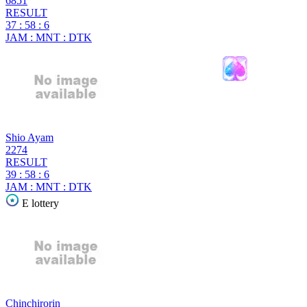
6851
RESULT
37
:
58
:
5
JAM : MNT : DTK
Shio Ayam
2274
RESULT
39
:
58
:
5
JAM : MNT : DTK
E lottery
Chinchirorin