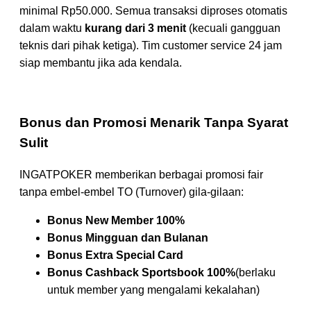
minimal Rp50.000. Semua transaksi diproses otomatis
dalam waktu
kurang dari 3 menit
(kecuali gangguan
teknis dari pihak ketiga). Tim customer service 24 jam
siap membantu jika ada kendala.
Bonus dan Promosi Menarik Tanpa Syarat
Sulit
INGATPOKER memberikan berbagai promosi fair
tanpa embel-embel TO (Turnover) gila-gilaan:
Bonus New Member 100%
Bonus Mingguan dan Bulanan
Bonus Extra Special Card
Bonus Cashback Sportsbook 100%
(berlaku
untuk member yang mengalami kekalahan)