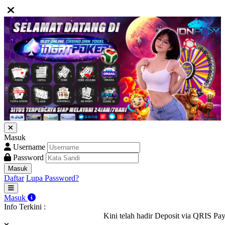
Masuk
Username
Password
Masuk
Daftar
Lupa Password?
Masuk
Info Terkini :
Kini telah hadir Deposit via QRIS Payment