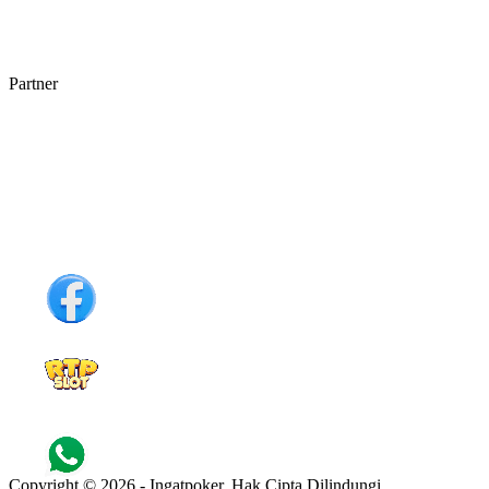
Partner
Copyright © 2026 - Ingatpoker. Hak Cipta Dilindungi