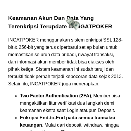
Keamanan Akun Dan Data Yang
Terenkripsi Terupdate di INGATPOKER
INGATPOKER menggunakan sistem enkripsi SSL 128-
bit & 256-bit yang terus diperbarui setiap bulan untuk
memastikan seluruh data pribadi, riwayat transaksi,
dan informasi akun member tidak bisa diakses oleh
pihak ketiga. Sistem keamanan ini sudah teruji dan
terbukti tidak pernah terjadi kebocoran data sejak 2013.
Selain itu, INGATPOKER juga menerapkan:
Two Factor Authentication (2FA)
, Member bisa
mengaktifkan fitur verifikasi dua langkah demi
keamanan ekstra saat Login ataupun Deposit.
Enkripsi End-to-End pada semua transaksi
keuangan
, Mulai dari deposit, withdraw, hingga