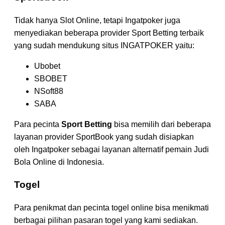
Tidak hanya Slot Online, tetapi Ingatpoker juga
menyediakan beberapa provider Sport Betting terbaik
yang sudah mendukung situs INGATPOKER yaitu:
Ubobet
SBOBET
NSoft88
SABA
Para pecinta
Sport Betting
bisa memilih dari beberapa
layanan provider SportBook yang sudah disiapkan
oleh Ingatpoker sebagai layanan alternatif pemain Judi
Bola Online di Indonesia.
Togel
Para penikmat dan pecinta togel online bisa menikmati
berbagai pilihan pasaran togel yang kami sediakan.