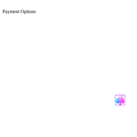
Payment Options