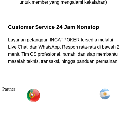
untuk member yang mengalami kekalahan)
Customer Service 24 Jam Nonstop
Layanan pelanggan INGATPOKER tersedia melalui
Live Chat, dan WhatsApp. Respon rata-rata di bawah 2
menit. Tim CS profesional, ramah, dan siap membantu
masalah teknis, transaksi, hingga panduan permainan.
Partner