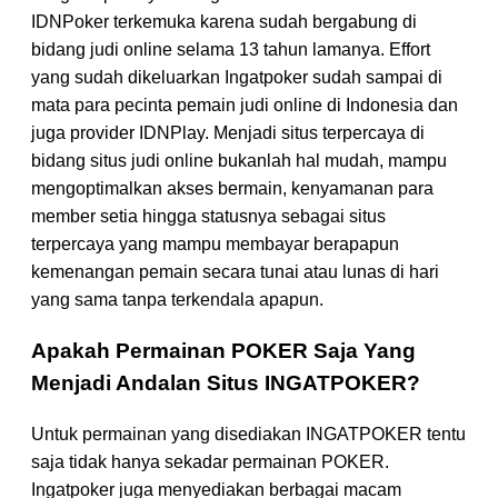
IDNPoker terkemuka karena sudah bergabung di
bidang judi online selama 13 tahun lamanya. Effort
yang sudah dikeluarkan Ingatpoker sudah sampai di
mata para pecinta pemain judi online di Indonesia dan
juga provider IDNPlay. Menjadi situs terpercaya di
bidang situs judi online bukanlah hal mudah, mampu
mengoptimalkan akses bermain, kenyamanan para
member setia hingga statusnya sebagai situs
terpercaya yang mampu membayar berapapun
kemenangan pemain secara tunai atau lunas di hari
yang sama tanpa terkendala apapun.
Apakah Permainan POKER Saja Yang
Menjadi Andalan Situs INGATPOKER?
Untuk permainan yang disediakan INGATPOKER tentu
saja tidak hanya sekadar permainan POKER.
Ingatpoker juga menyediakan berbagai macam