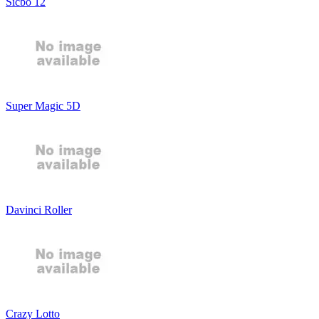
Sicbo 12
Super Magic 5D
Davinci Roller
Crazy Lotto