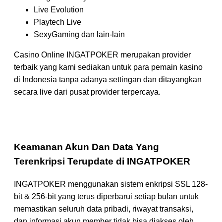
Live Evolution
Playtech Live
SexyGaming dan lain-lain
Casino Online INGATPOKER merupakan provider
terbaik yang kami sediakan untuk para pemain kasino
di Indonesia tanpa adanya settingan dan ditayangkan
secara live dari pusat provider terpercaya.
Keamanan Akun Dan Data Yang
Terenkripsi Terupdate di INGATPOKER
INGATPOKER menggunakan sistem enkripsi SSL 128-
bit & 256-bit yang terus diperbarui setiap bulan untuk
memastikan seluruh data pribadi, riwayat transaksi,
dan informasi akun member tidak bisa diakses oleh