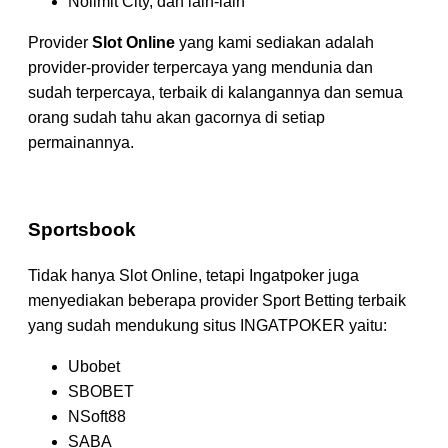
Nolimit City, dan lain-lain
Provider
Slot Online
yang kami sediakan adalah
provider-provider terpercaya yang mendunia dan
sudah terpercaya, terbaik di kalangannya dan semua
orang sudah tahu akan gacornya di setiap
permainannya.
Sportsbook
Tidak hanya Slot Online, tetapi Ingatpoker juga
menyediakan beberapa provider Sport Betting terbaik
yang sudah mendukung situs INGATPOKER yaitu:
Ubobet
SBOBET
NSoft88
SABA