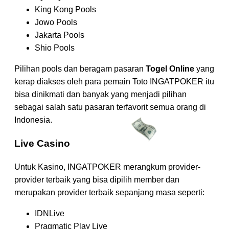
King Kong Pools
Jowo Pools
Jakarta Pools
Shio Pools
Pilihan pools dan beragam pasaran
Togel Online
yang
kerap diakses oleh para pemain Toto INGATPOKER itu
bisa dinikmati dan banyak yang menjadi pilihan
sebagai salah satu pasaran terfavorit semua orang di
Indonesia.
Live Casino
Untuk Kasino, INGATPOKER merangkum provider-
provider terbaik yang bisa dipilih member dan
merupakan provider terbaik sepanjang masa seperti:
IDNLive
Pragmatic Play Live