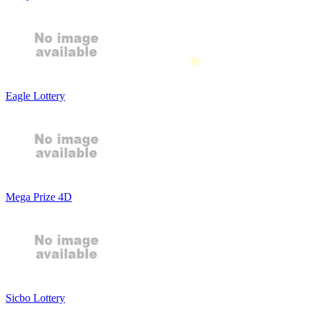
Eagle Lottery
Mega Prize 4D
Sicbo Lottery